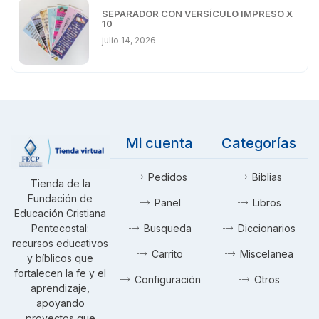
SEPARADOR CON VERSÍCULO IMPRESO X
10
julio 14, 2026
Mi cuenta
Categorías
Pedidos
Biblias
Tienda de la
Fundación de
Panel
Libros
Educación Cristiana
Pentecostal:
Busqueda
Diccionarios
recursos educativos
Carrito
Miscelanea
y bíblicos que
fortalecen la fe y el
Configuración
Otros
aprendizaje,
apoyando
proyectos que