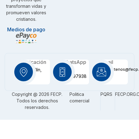
transforman vidas y
promueven valores
cristianos.
Medios de pago
Ubicación
WhatsApp
Email
contactenos@fecp.
Medellín,
+57
CO
3116097938
Copyright @ 2026 FECP.
Politica
PQRS
FECP.ORG.
Todos los derechos
comercial
reservados.