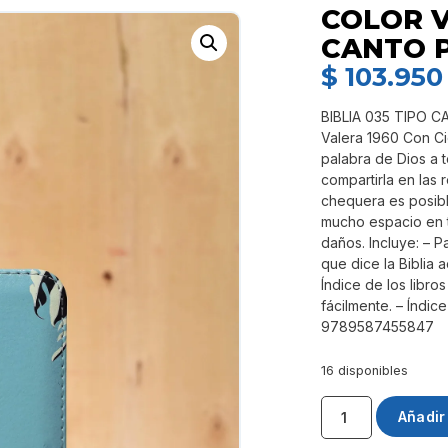
COLOR V
CANTO 
$
103.950
BIBLIA 035 TIPO C
Valera 1960 Con Ci
palabra de Dios a t
compartirla en las 
chequera es posibl
mucho espacio en t
daños. Incluye: – P
que dice la Biblia
Índice de los libro
fácilmente. – Índic
9789587455847
16 disponibles
Añadir 