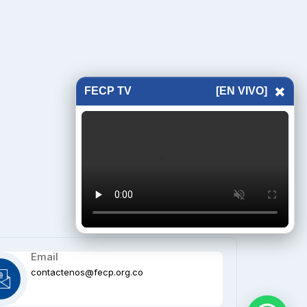
×
FECP TV
[EN VIVO]
Email
contactenos@fecp.org.co