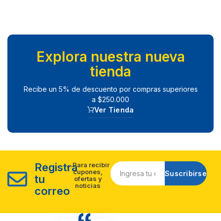
Explora nuestra nueva
tienda
Recibe un 5% de descuento por compras superiores
a $250.000
Ver Tienda
Registra
...Para recibir
cupones,
Suscribirse
tu
ofertas y
noticias
correo