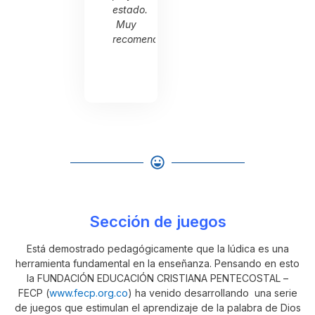
amor
estado.
amor
por
Muy
por
ada.
servir
recomendada.
servir
a
a
Dios
Dios
Sección de juegos
Está demostrado pedagógicamente que la lúdica es una
herramienta fundamental en la enseñanza. Pensando en esto
la FUNDACIÓN EDUCACIÓN CRISTIANA PENTECOSTAL –
FECP (
www.fecp.org.co
) ha venido desarrollando una serie
de juegos que estimulan el aprendizaje de la palabra de Dios