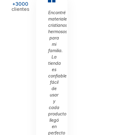
+3000
clientes
Compré
Encontré
Compré
s
mi
materiales
mi
Biblia
cristianos
Biblia
y
hermosos
y
varios
para
varios
libros
mi
libros
devocionales.
familia.
devocionales.
El
La
El
pedido
tienda
pedido
llegó
es
llegó
rápido,
confiable,
rápido,
muy
fácil
muy
bien
de
bien
empacado
usar
empacado
y con
y
y con
una
cada
una
atención
producto
atención
amable
llegó
amable
que
en
que
refleja
perfecto
refleja