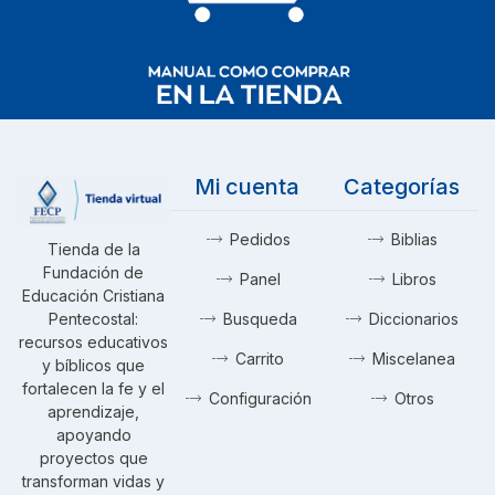
Mi cuenta
Categorías
Pedidos
Biblias
Tienda de la
Fundación de
Panel
Libros
Educación Cristiana
Pentecostal:
Busqueda
Diccionarios
recursos educativos
Carrito
Miscelanea
y bíblicos que
fortalecen la fe y el
Configuración
Otros
aprendizaje,
apoyando
proyectos que
transforman vidas y