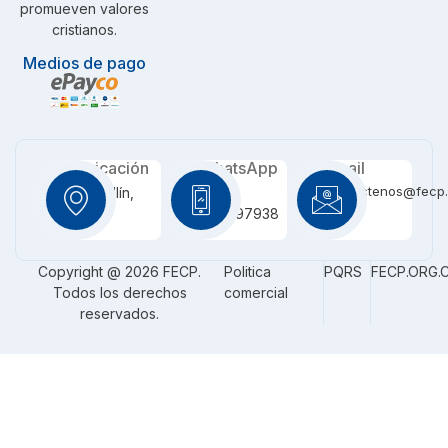
promueven valores
cristianos.
Medios de pago
Ubicación
WhatsApp
Email
contactenos@fecp.
Medellín,
+57
CO
3116097938
Copyright @ 2026 FECP.
Politica
PQRS
FECP.ORG.
Todos los derechos
comercial
reservados.