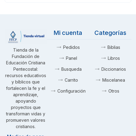
Mi cuenta
Categorías
Pedidos
Biblias
Tienda de la
Fundación de
Panel
Libros
Educación Cristiana
Pentecostal:
Busqueda
Diccionarios
recursos educativos
Carrito
Miscelanea
y bíblicos que
fortalecen la fe y el
Configuración
Otros
aprendizaje,
apoyando
proyectos que
transforman vidas y
promueven valores
cristianos.