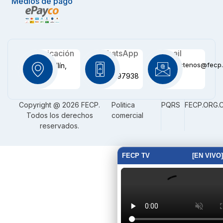
Medios de pago
Ubicación
WhatsApp
Email
contactenos@fecp.
Medellín,
+57
CO
3116097938
Copyright @ 2026 FECP.
Politica
PQRS
FECP.ORG.
Todos los derechos
comercial
reservados.
FECP TV
[EN VIVO]