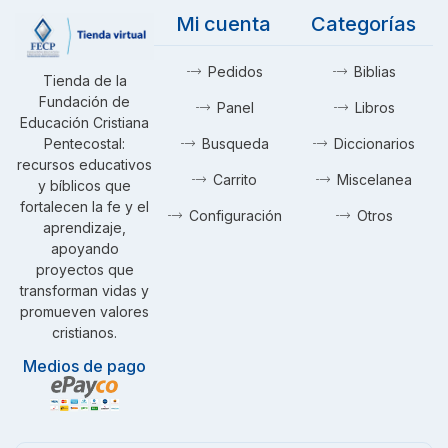
Mi cuenta
Categorías
Pedidos
Biblias
Tienda de la
Fundación de
Panel
Libros
Educación Cristiana
Pentecostal:
Busqueda
Diccionarios
recursos educativos
Carrito
Miscelanea
y bíblicos que
fortalecen la fe y el
Configuración
Otros
aprendizaje,
apoyando
proyectos que
transforman vidas y
promueven valores
cristianos.
Medios de pago