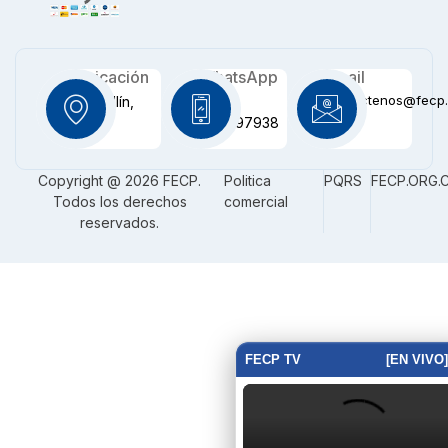
Ubicación
WhatsApp
Email
contactenos@fecp.
Medellín,
+57
CO
3116097938
Copyright @ 2026 FECP.
Politica
PQRS
FECP.ORG.
Todos los derechos
comercial
reservados.
FECP TV
[EN VIVO]