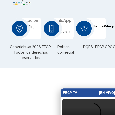
Ubicación
WhatsApp
Email
contactenos@fecp.
Medellín,
+57
CO
3116097938
Copyright @ 2026 FECP.
Politica
PQRS
FECP.ORG.
Todos los derechos
comercial
reservados.
FECP TV
[EN VIVO]