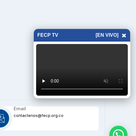
×
FECP TV
[EN VIVO]
Email
contactenos@fecp.org.co