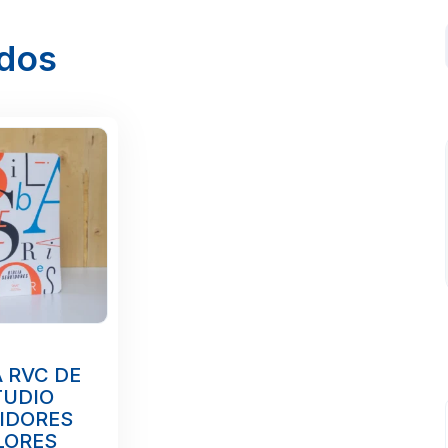
ados
A RVC DE
TUDIO
IDORES
LORES