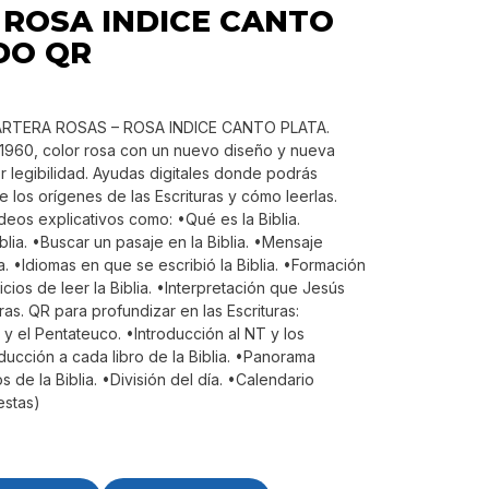
 ROSA INDICE CANTO
DO QR
CARTERA ROSAS – ROSA INDICE CANTO PLATA.
a 1960, color rosa con un nuevo diseño y nueva
r legibilidad. Ayudas digitales donde podrás
 los orígenes de las Escrituras y cómo leerlas.
eos explicativos como: •Qué es la Biblia.
iblia. •Buscar un pasaje en la Biblia. •Mensaje
ia. •Idiomas en que se escribió la Biblia. •Formación
icios de leer la Biblia. •Interpretación que Jesús
uras. QR para profundizar en las Escrituras:
 y el Pentateuco. •Introducción al NT y los
ducción a cada libro de la Biblia. •Panorama
s de la Biblia. •División del día. •Calendario
estas)