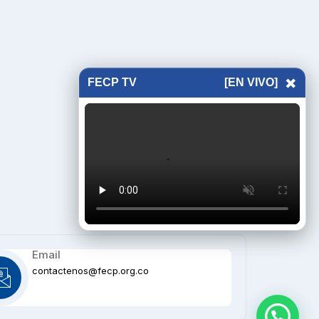
×
FECP TV
[EN VIVO]
Email
contactenos@fecp.org.co