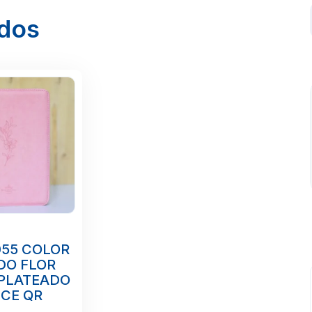
ados
055 COLOR
DO FLOR
PLATEADO
ICE QR