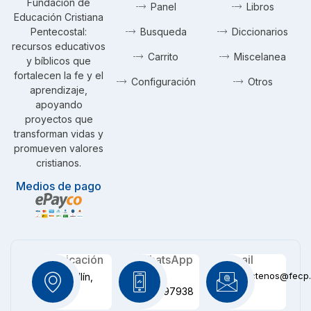
Fundación de
Panel
Libros
Educación Cristiana
Pentecostal:
Busqueda
Diccionarios
recursos educativos
Carrito
Miscelanea
y bíblicos que
fortalecen la fe y el
Configuración
Otros
aprendizaje,
apoyando
proyectos que
transforman vidas y
promueven valores
cristianos.
Medios de pago
Ubicación
WhatsApp
Email
contactenos@fecp.
Medellín,
+57
CO
3116097938