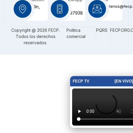
contactenos@fecp.
Medellín,
+57
CO
3116097938
Copyright @ 2026 FECP.
Politica
PQRS
FECP.ORG.
Todos los derechos
comercial
reservados.
FECP TV
[EN VIVO]