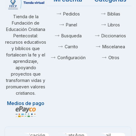
Pedidos
Biblias
Tienda de la
Fundación de
Panel
Libros
Educación Cristiana
Pentecostal:
Busqueda
Diccionarios
recursos educativos
Carrito
Miscelanea
y bíblicos que
fortalecen la fe y el
Configuración
Otros
aprendizaje,
apoyando
proyectos que
transforman vidas y
promueven valores
cristianos.
Medios de pago
Ubicación
WhatsApp
Email