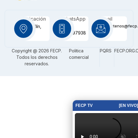
Ubicación
WhatsApp
Email
contactenos@fecp.
Medellín,
+57
CO
3116097938
Copyright @ 2026 FECP.
Politica
PQRS
FECP.ORG.
Todos los derechos
comercial
reservados.
FECP TV
[EN VIVO]