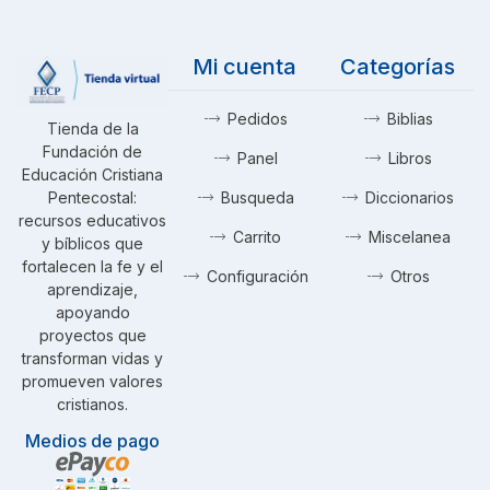
Mi cuenta
Categorías
Pedidos
Biblias
Tienda de la
Fundación de
Panel
Libros
Educación Cristiana
Pentecostal:
Busqueda
Diccionarios
recursos educativos
Carrito
Miscelanea
y bíblicos que
fortalecen la fe y el
Configuración
Otros
aprendizaje,
apoyando
proyectos que
transforman vidas y
promueven valores
cristianos.
Medios de pago