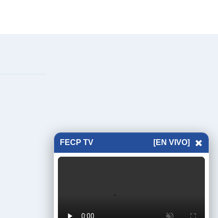
×
FECP TV
[EN VIVO]