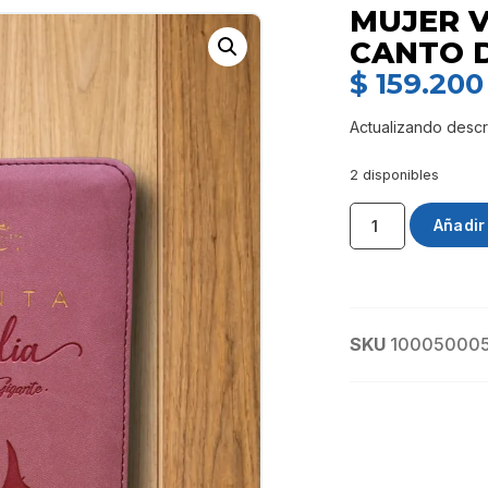
MUJER V
CANTO 
$
159.200
Actualizando descr
2 disponibles
Añadir 
SKU
10005000