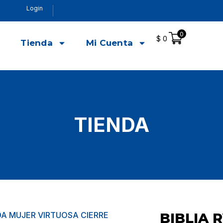
Login
0
$
0
o
Tienda
Mi Cuenta
TIENDA
ADA MUJER VIRTUOSA CIERRE
BIBLIA 