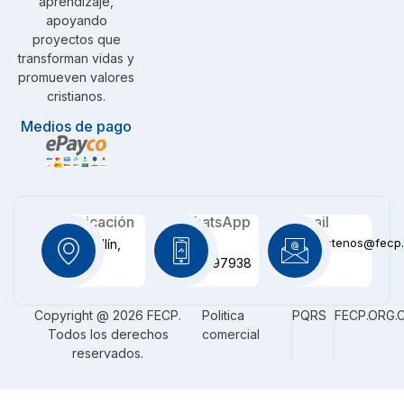
aprendizaje,
apoyando
proyectos que
transforman vidas y
promueven valores
cristianos.
Medios de pago
Ubicación
WhatsApp
Email
contactenos@fecp.
Medellín,
+57
CO
3116097938
Copyright @ 2026 FECP.
Politica
PQRS
FECP.ORG.
Todos los derechos
comercial
reservados.