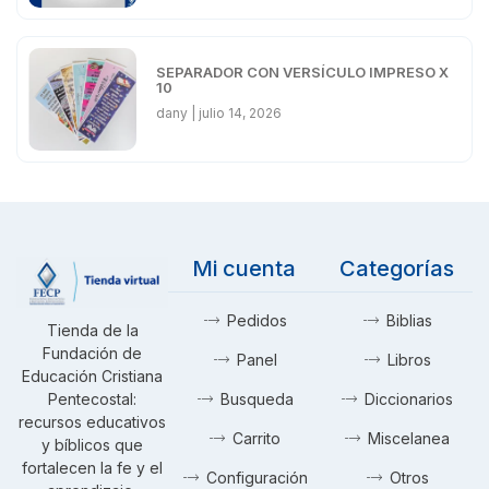
SEPARADOR CON VERSÍCULO IMPRESO X
10
dany
julio 14, 2026
Mi cuenta
Categorías
Pedidos
Biblias
Tienda de la
Fundación de
Panel
Libros
Educación Cristiana
Pentecostal:
Busqueda
Diccionarios
recursos educativos
Carrito
Miscelanea
y bíblicos que
fortalecen la fe y el
Configuración
Otros