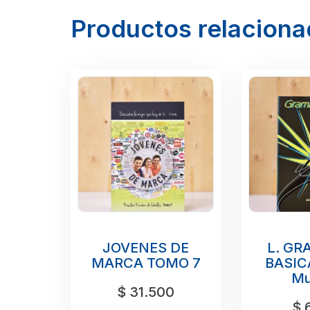
Productos relacion
JOVENES DE
L. GR
MARCA TOMO 7
BASICA
Mu
$
31.500
$
6