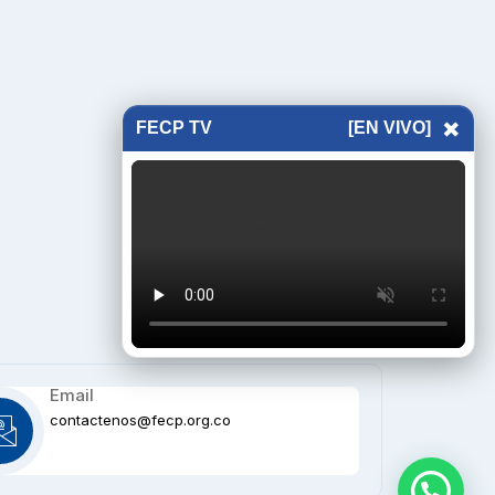
×
FECP TV
[EN VIVO]
Email
contactenos@fecp.org.co