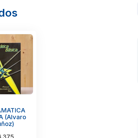
ados
AMATICA
 (Alvaro
ñoz)
.375