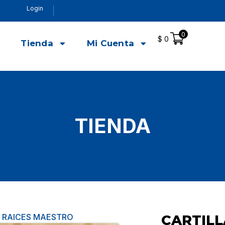
Login
0
$
0
o
Tienda
Mi Cuenta
TIENDA
A RAICES MAESTRO
CARTILL