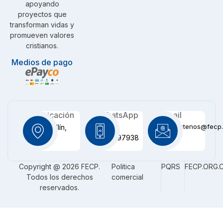
apoyando
proyectos que
transforman vidas y
promueven valores
cristianos.
Medios de pago
Ubicación
WhatsApp
Email
contactenos@fecp.
Medellín,
+57
CO
3116097938
Copyright @ 2026 FECP.
Politica
PQRS
FECP.ORG.
Todos los derechos
comercial
reservados.