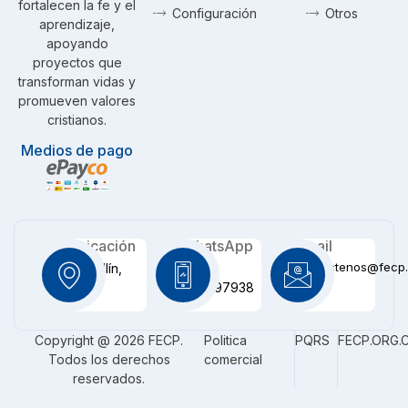
fortalecen la fe y el
Configuración
Otros
aprendizaje,
apoyando
proyectos que
transforman vidas y
promueven valores
cristianos.
Medios de pago
Ubicación
WhatsApp
Email
contactenos@fecp.
Medellín,
+57
CO
3116097938
Copyright @ 2026 FECP.
Politica
PQRS
FECP.ORG.
Todos los derechos
comercial
reservados.