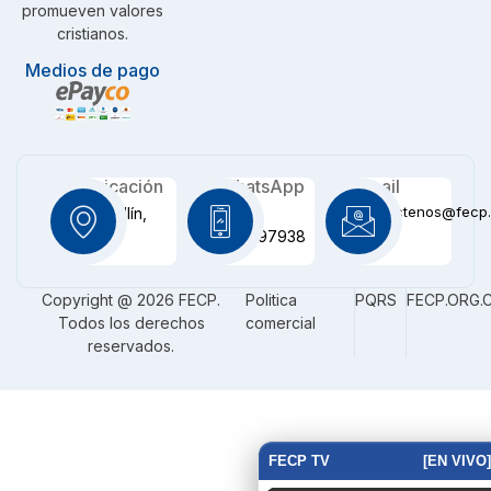
promueven valores
cristianos.
Medios de pago
Ubicación
WhatsApp
Email
contactenos@fecp.
Medellín,
+57
CO
3116097938
Copyright @ 2026 FECP.
Politica
PQRS
FECP.ORG.
Todos los derechos
comercial
reservados.
FECP TV
[EN VIVO]