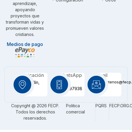
aprendizaje,
apoyando
proyectos que
transforman vidas y
promueven valores
cristianos.
Medios de pago
Ubicación
WhatsApp
Email
contactenos@fecp.
Medellín,
+57
CO
3116097938
Copyright @ 2026 FECP.
Politica
PQRS
FECP.ORG.
Todos los derechos
comercial
reservados.