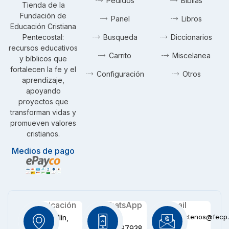
Pedidos
Biblias
Tienda de la
Fundación de
Panel
Libros
Educación Cristiana
Pentecostal:
Busqueda
Diccionarios
recursos educativos
Carrito
Miscelanea
y bíblicos que
fortalecen la fe y el
Configuración
Otros
aprendizaje,
apoyando
proyectos que
transforman vidas y
promueven valores
cristianos.
Medios de pago
Ubicación
WhatsApp
Email
contactenos@fecp.
Medellín,
+57
CO
3116097938