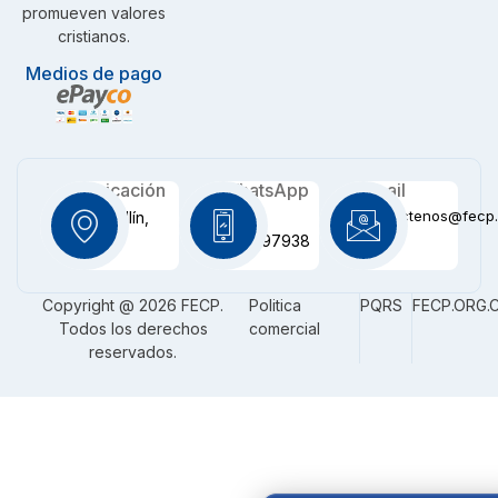
promueven valores
cristianos.
Medios de pago
Ubicación
WhatsApp
Email
contactenos@fecp.
Medellín,
+57
CO
3116097938
Copyright @ 2026 FECP.
Politica
PQRS
FECP.ORG.
Todos los derechos
comercial
reservados.