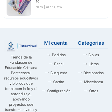
10
dany
julio 14, 2026
Mi cuenta
Categorías
Pedidos
Biblias
Tienda de la
Fundación de
Panel
Libros
Educación Cristiana
Pentecostal:
Busqueda
Diccionarios
recursos educativos
Carrito
Miscelanea
y bíblicos que
fortalecen la fe y el
Configuración
Otros
aprendizaje,
apoyando
proyectos que
transforman vidas y