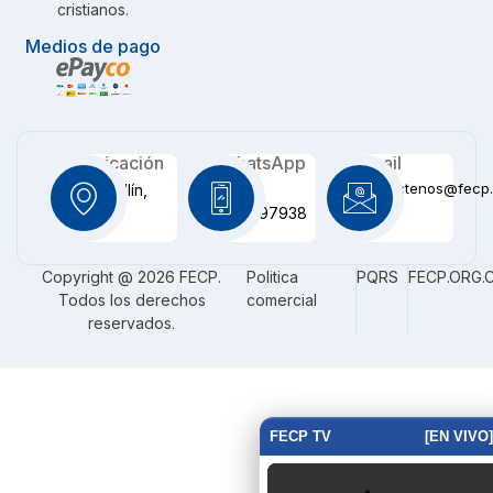
cristianos.
Medios de pago
Ubicación
WhatsApp
Email
contactenos@fecp.
Medellín,
+57
CO
3116097938
Copyright @ 2026 FECP.
Politica
PQRS
FECP.ORG.
Todos los derechos
comercial
reservados.
FECP TV
[EN VIVO]