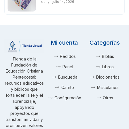
dany
julio 14, 2026
Mi cuenta
Categorías
Pedidos
Biblias
Tienda de la
Fundación de
Panel
Libros
Educación Cristiana
Pentecostal:
Busqueda
Diccionarios
recursos educativos
Carrito
Miscelanea
y bíblicos que
fortalecen la fe y el
Configuración
Otros
aprendizaje,
apoyando
proyectos que
transforman vidas y
promueven valores