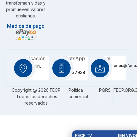
transforman vidas y
promueven valores
cristianos.
Medios de pago
Ubicación
WhatsApp
Email
contactenos@fecp.
Medellín,
+57
CO
3116097938
Copyright @ 2026 FECP.
Politica
PQRS
FECP.ORG.
Todos los derechos
comercial
reservados.
FECP TV
[EN VIVO]