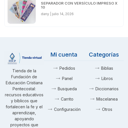
SEPARADOR CON VERSÍCULO IMPRESO X
10
dany
julio 14, 2026
Mi cuenta
Categorías
Pedidos
Biblias
Tienda de la
Fundación de
Panel
Libros
Educación Cristiana
Pentecostal:
Busqueda
Diccionarios
recursos educativos
Carrito
Miscelanea
y bíblicos que
fortalecen la fe y el
Configuración
Otros
aprendizaje,
apoyando
proyectos que