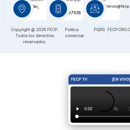
contactenos@fecp.
Medellín,
+57
CO
3116097938
Copyright @ 2026 FECP.
Politica
PQRS
FECP.ORG.
Todos los derechos
comercial
reservados.
FECP TV
[EN VIVO]