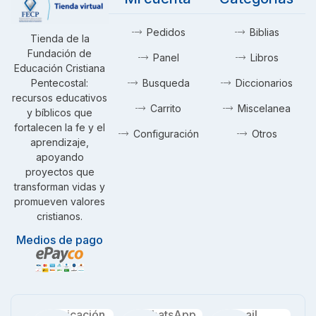
Pedidos
Biblias
Tienda de la
Fundación de
Panel
Libros
Educación Cristiana
Pentecostal:
Busqueda
Diccionarios
recursos educativos
Carrito
Miscelanea
y bíblicos que
fortalecen la fe y el
Configuración
Otros
aprendizaje,
apoyando
proyectos que
transforman vidas y
promueven valores
cristianos.
Medios de pago
Ubicación
WhatsApp
Email