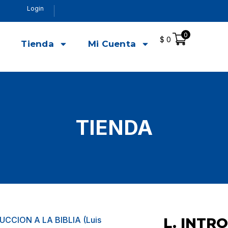
Login
0
$
0
o
Tienda
Mi Cuenta
TIENDA
UCCION A LA BIBLIA (Luis
L. INTR