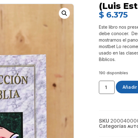
(Luis Es
$
6.375
Este libro nos pres
debe conocer. Desd
mostrarnos el pano
mostbet Lo recome
usado en las clases 
Bíblicos.
190 disponibles
Añadir 
SKU
20004000
Categorías
AUTO