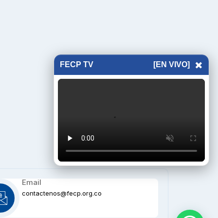
×
FECP TV
[EN VIVO]
Email
contactenos@fecp.org.co