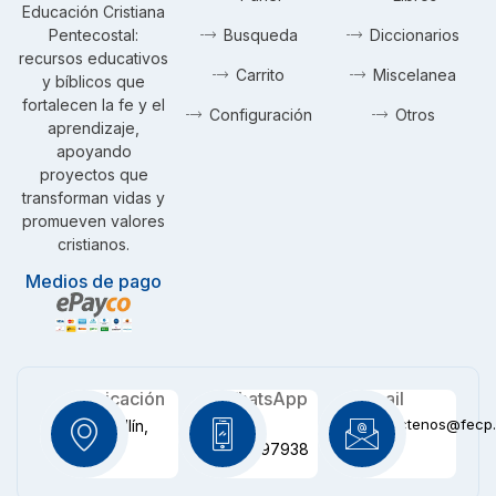
Educación Cristiana
Pentecostal:
Busqueda
Diccionarios
recursos educativos
Carrito
Miscelanea
y bíblicos que
fortalecen la fe y el
Configuración
Otros
aprendizaje,
apoyando
proyectos que
transforman vidas y
promueven valores
cristianos.
Medios de pago
Ubicación
WhatsApp
Email
contactenos@fecp.
Medellín,
+57
CO
3116097938