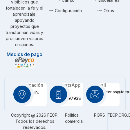
Carrito
Miscelanea
y bíblicos que
fortalecen la fe y el
Configuración
Otros
aprendizaje,
apoyando
proyectos que
transforman vidas y
promueven valores
cristianos.
Medios de pago
Ubicación
WhatsApp
Email
contactenos@fecp.
Medellín,
+57
CO
3116097938
Copyright @ 2026 FECP.
Politica
PQRS
FECP.ORG.
Todos los derechos
comercial
reservados.