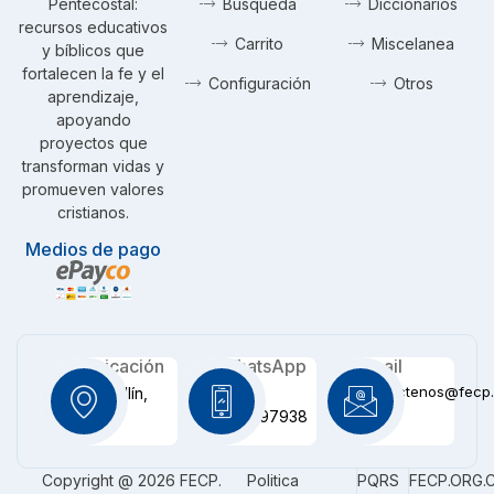
Pentecostal:
Busqueda
Diccionarios
recursos educativos
Carrito
Miscelanea
y bíblicos que
fortalecen la fe y el
Configuración
Otros
aprendizaje,
apoyando
proyectos que
transforman vidas y
promueven valores
cristianos.
Medios de pago
Ubicación
WhatsApp
Email
contactenos@fecp.
Medellín,
+57
CO
3116097938
Copyright @ 2026 FECP.
Politica
PQRS
FECP.ORG.