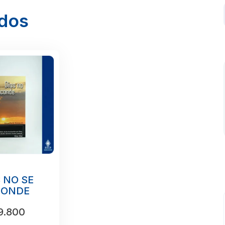
ados
 NO SE
CONDE
9.800