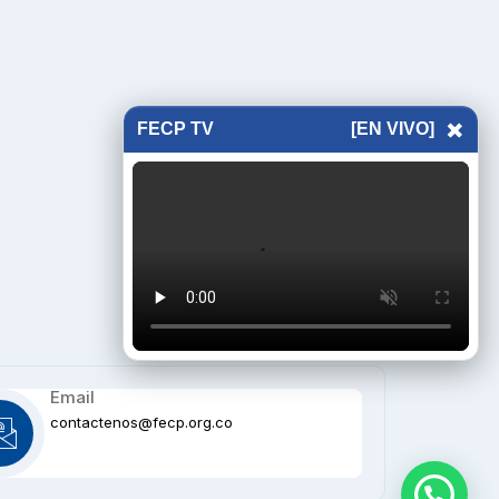
×
FECP TV
[EN VIVO]
Email
contactenos@fecp.org.co