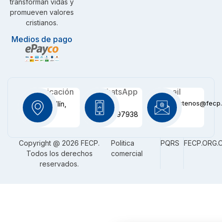
transforman vidas y
promueven valores
cristianos.
Medios de pago
Ubicación
WhatsApp
Email
contactenos@fecp.
Medellín,
+57
CO
3116097938
Copyright @ 2026 FECP.
Politica
PQRS
FECP.ORG.
Todos los derechos
comercial
reservados.