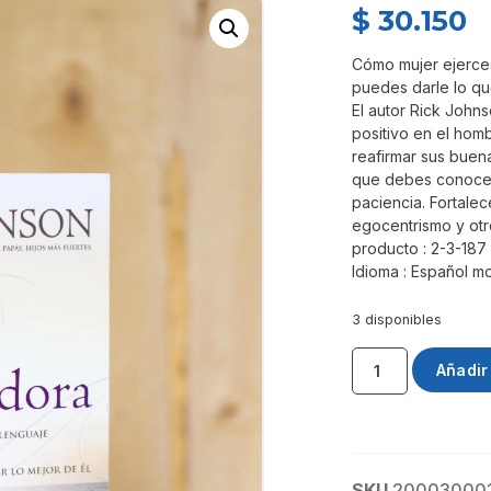
$
30.150
Cómo mujer ejerces
puedes darle lo qu
El autor Rick John
positivo en el hom
reafirmar sus buen
que debes conocer 
paciencia. Fortalece
egocentrismo y ot
producto : 2-3-187
Idioma : Español m
3 disponibles
Añadir 
SKU
20003000