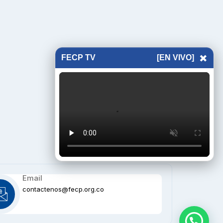
×
FECP TV
[EN VIVO]
Email
contactenos@fecp.org.co