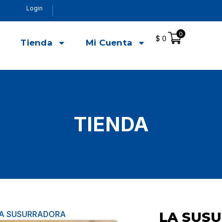
Login
0
$
0
o
Tienda
Mi Cuenta
TIENDA
LA SUSURRADORA
LA SUS