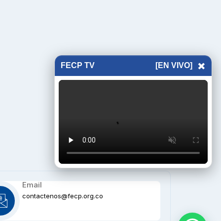
×
FECP TV
[EN VIVO]
Email
contactenos@fecp.org.co