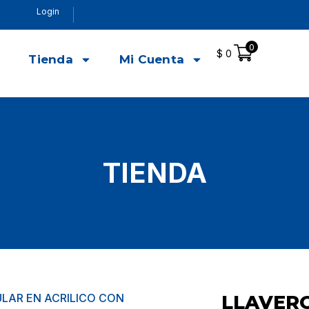
Login
0
$
0
o
Tienda
Mi Cuenta
TIENDA
LAR EN ACRILICO CON
LLAVER