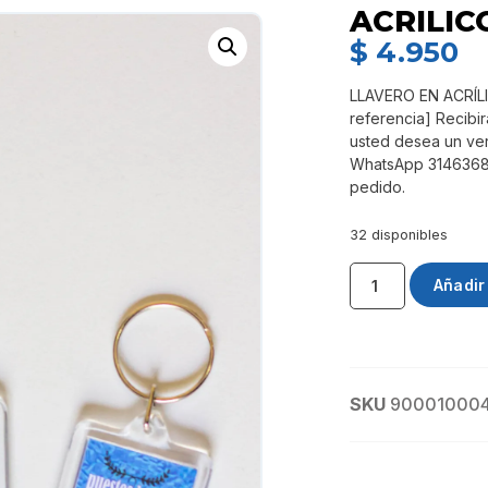
ACRILIC
$
4.950
LLAVERO EN ACRÍLI
referencia] Recibirá
usted desea un ver
WhatsApp 31463680
pedido.
32 disponibles
Añadir 
SKU
90001000