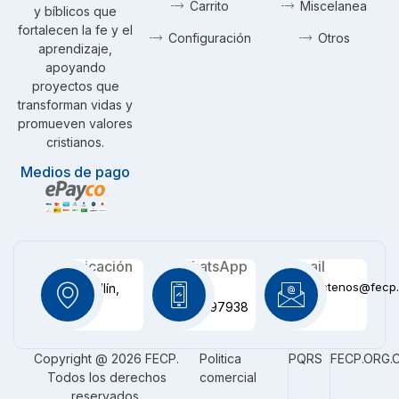
Carrito
Miscelanea
y bíblicos que
fortalecen la fe y el
Configuración
Otros
aprendizaje,
apoyando
proyectos que
transforman vidas y
promueven valores
cristianos.
Medios de pago
Ubicación
WhatsApp
Email
contactenos@fecp.
Medellín,
+57
CO
3116097938
Copyright @ 2026 FECP.
Politica
PQRS
FECP.ORG.
Todos los derechos
comercial
reservados.