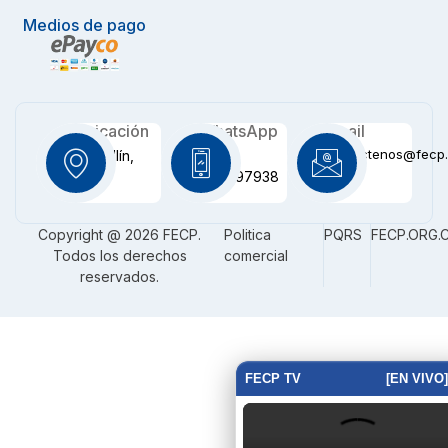
Medios de pago
Ubicación
WhatsApp
Email
contactenos@fecp.
Medellín,
+57
CO
3116097938
Copyright @ 2026 FECP.
Politica
PQRS
FECP.ORG.
Todos los derechos
comercial
reservados.
FECP TV
[EN VIVO]