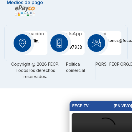
Medios de pago
Ubicación
WhatsApp
Email
contactenos@fecp.
Medellín,
+57
CO
3116097938
Copyright @ 2026 FECP.
Politica
PQRS
FECP.ORG.
Todos los derechos
comercial
reservados.
FECP TV
[EN VIVO]