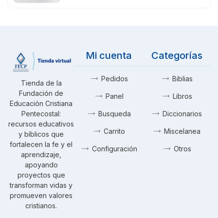
Mi cuenta
Categorías
Pedidos
Biblias
Tienda de la
Fundación de
Panel
Libros
Educación Cristiana
Pentecostal:
Busqueda
Diccionarios
recursos educativos
Carrito
Miscelanea
y bíblicos que
fortalecen la fe y el
Configuración
Otros
aprendizaje,
apoyando
proyectos que
transforman vidas y
promueven valores
cristianos.