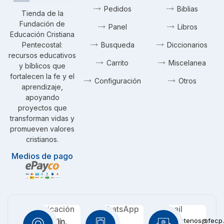
Pedidos
Biblias
Tienda de la
Fundación de
Panel
Libros
Educación Cristiana
Pentecostal:
Busqueda
Diccionarios
recursos educativos
Carrito
Miscelanea
y bíblicos que
fortalecen la fe y el
Configuración
Otros
aprendizaje,
apoyando
proyectos que
transforman vidas y
promueven valores
cristianos.
Medios de pago
Ubicación
WhatsApp
Email
contactenos@fecp.
Medellín,
+57