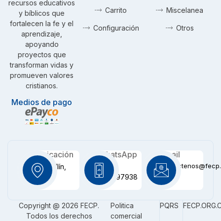
recursos educativos
Carrito
Miscelanea
y bíblicos que
fortalecen la fe y el
Configuración
Otros
aprendizaje,
apoyando
proyectos que
transforman vidas y
promueven valores
cristianos.
Medios de pago
Ubicación
WhatsApp
Email
contactenos@fecp.
Medellín,
+57
CO
3116097938
Copyright @ 2026 FECP.
Politica
PQRS
FECP.ORG.
Todos los derechos
comercial