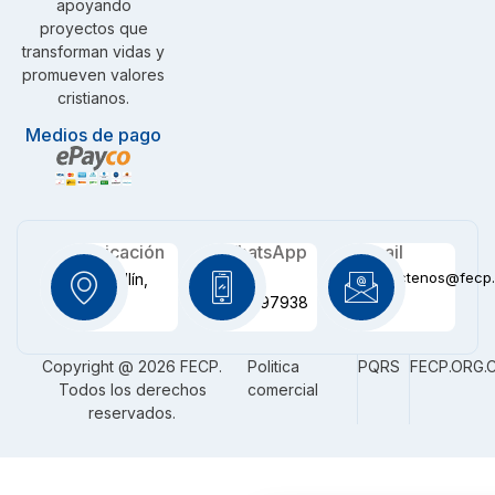
apoyando
proyectos que
transforman vidas y
promueven valores
cristianos.
Medios de pago
Ubicación
WhatsApp
Email
contactenos@fecp.
Medellín,
+57
CO
3116097938
Copyright @ 2026 FECP.
Politica
PQRS
FECP.ORG.
Todos los derechos
comercial
reservados.