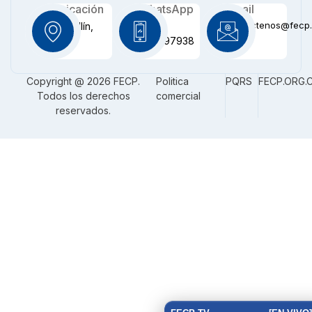
Ubicación
WhatsApp
Email
contactenos@fecp.
Medellín,
+57
CO
3116097938
Copyright @ 2026 FECP.
Politica
PQRS
FECP.ORG.
Todos los derechos
comercial
reservados.