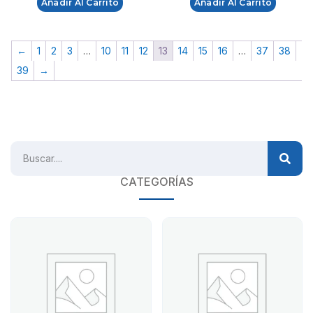
Añadir Al Carrito
Añadir Al Carrito
←
1
2
3
…
10
11
12
13
14
15
16
…
37
38
39
→
CATEGORÍAS