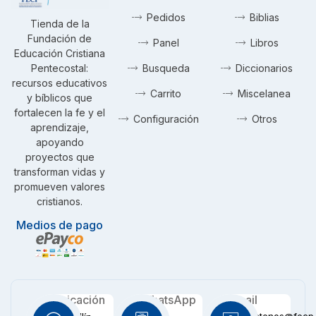
Pedidos
Biblias
Tienda de la
Fundación de
Panel
Libros
Educación Cristiana
Pentecostal:
Busqueda
Diccionarios
recursos educativos
Carrito
Miscelanea
y bíblicos que
fortalecen la fe y el
Configuración
Otros
aprendizaje,
apoyando
proyectos que
transforman vidas y
promueven valores
cristianos.
Medios de pago
Ubicación
WhatsApp
Email
contactenos@fecp.