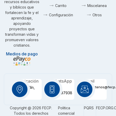
recursos educativos
Carrito
Miscelanea
y bíblicos que
fortalecen la fe y el
Configuración
Otros
aprendizaje,
apoyando
proyectos que
transforman vidas y
promueven valores
cristianos.
Medios de pago
Ubicación
WhatsApp
Email
contactenos@fecp.
Medellín,
+57
CO
3116097938
Copyright @ 2026 FECP.
Politica
PQRS
FECP.ORG.
Todos los derechos
comercial