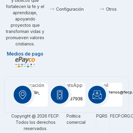
y bíblicos que
fortalecen la fe y el
Configuración
Otros
aprendizaje,
apoyando
proyectos que
transforman vidas y
promueven valores
cristianos.
Medios de pago
Ubicación
WhatsApp
Email
contactenos@fecp.
Medellín,
+57
CO
3116097938
Copyright @ 2026 FECP.
Politica
PQRS
FECP.ORG.
Todos los derechos
comercial
reservados.