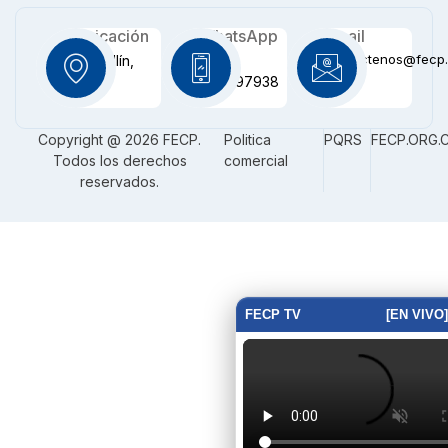
Ubicación
WhatsApp
Email
contactenos@fecp.
Medellín,
+57
CO
3116097938
Copyright @ 2026 FECP.
Politica
PQRS
FECP.ORG.
Todos los derechos
comercial
reservados.
FECP TV
[EN VIVO]