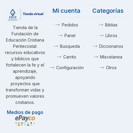
Mi cuenta
Categorías
Pedidos
Biblias
Tienda de la
Fundación de
Panel
Libros
Educación Cristiana
Pentecostal:
Busqueda
Diccionarios
recursos educativos
Carrito
Miscelanea
y bíblicos que
fortalecen la fe y el
Configuración
Otros
aprendizaje,
apoyando
proyectos que
transforman vidas y
promueven valores
cristianos.
Medios de pago