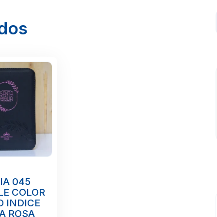
ados
IA 045
LE COLOR
 INDICE
A ROSA