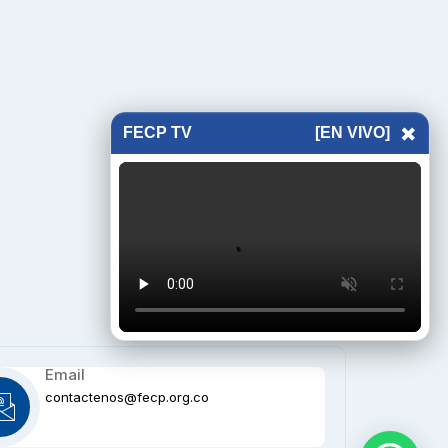
×
FECP TV
[EN VIVO]
Email
contactenos@fecp.org.co