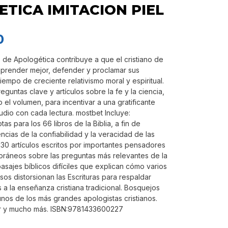
TICA IMITACION PIEL
0
o de Apologética contribuye a que el cristiano de
prender mejor, defender y proclamar sus
iempo de creciente relativismo moral y espiritual.
guntas clave y artículos sobre la fe y la ciencia,
o el volumen, para incentivar a una gratificante
udio con cada lectura. mostbet Incluye:
as para los 66 libros de la Biblia, a fin de
cias de la confiabilidad y la veracidad de las
130 artículos escritos por importantes pensadores
oráneos sobre las preguntas más relevantes de la
asajes bíblicos difíciles que explican cómo varios
sos distorsionan las Escrituras para respaldar
s a la enseñanza cristiana tradicional. Bosquejos
unos de los más grandes apologistas cristianos.
r y mucho más. ISBN:9781433600227