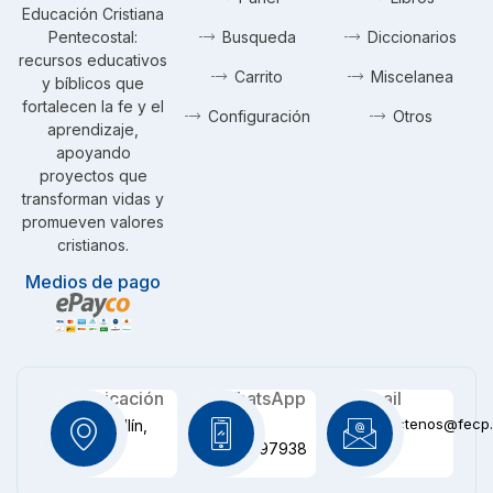
Educación Cristiana
Pentecostal:
Busqueda
Diccionarios
recursos educativos
Carrito
Miscelanea
y bíblicos que
fortalecen la fe y el
Configuración
Otros
aprendizaje,
apoyando
proyectos que
transforman vidas y
promueven valores
cristianos.
Medios de pago
Ubicación
WhatsApp
Email
contactenos@fecp.
Medellín,
+57
CO
3116097938