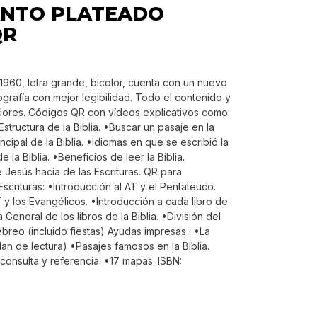
ANTO PLATEADO
QR
 1960, letra grande, bicolor, cuenta con un nuevo
grafía con mejor legibilidad. Todo el contenido y
lores. Códigos QR con vídeos explicativos como:
Estructura de la Biblia. •Buscar un pasaje en la
ncipal de la Biblia. •Idiomas en que se escribió la
e la Biblia. •Beneficios de leer la Biblia.
 Jesús hacía de las Escrituras. QR para
Escrituras: •Introducción al AT y el Pentateuco.
 y los Evangélicos. •Introducción a cada libro de
 General de los libros de la Biblia. •División del
breo (incluido fiestas) Ayudas impresas : •La
plan de lectura) •Pasajes famosos en la Biblia.
onsulta y referencia. •17 mapas. ISBN: