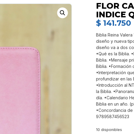
FLOR C
INDICE 
$
141.750
Biblia Reina Valera
diseño y nueva tipo
diseño va a dos co
•Qué es la Biblia. •
Biblia. •Mensaje pri
Biblia. •Formación d
•Interpretación que
profundizar en las 
•Introducción al NT
la Biblia. •Panorama
día. •Calendario He
Biblia en un año. (
•Concordancia de c
9789587456523
10 disponibles