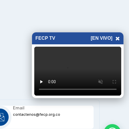
×
FECP TV
[EN VIVO]
Email
contactenos@fecp.org.co