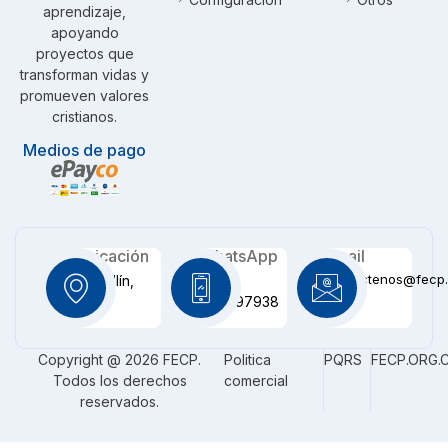
aprendizaje,
apoyando
proyectos que
transforman vidas y
promueven valores
cristianos.
Medios de pago
Ubicación
WhatsApp
Email
contactenos@fecp.
Medellín,
+57
CO
3116097938
Copyright @ 2026 FECP.
Politica
PQRS
FECP.ORG.
Todos los derechos
comercial
reservados.