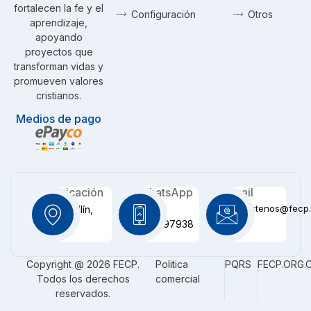
fortalecen la fe y el
Configuración
Otros
aprendizaje,
apoyando
proyectos que
transforman vidas y
promueven valores
cristianos.
Medios de pago
Ubicación
WhatsApp
Email
contactenos@fecp.
Medellín,
+57
CO
3116097938
Copyright @ 2026 FECP.
Politica
PQRS
FECP.ORG.
Todos los derechos
comercial
reservados.