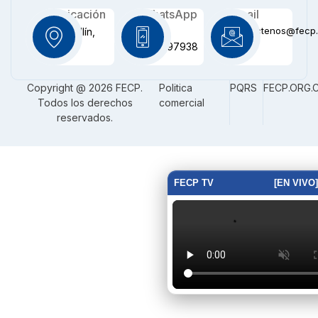
Ubicación
WhatsApp
Email
contactenos@fecp.
Medellín,
+57
CO
3116097938
Copyright @ 2026 FECP.
Politica
PQRS
FECP.ORG.
Todos los derechos
comercial
reservados.
FECP TV
[EN VIVO]